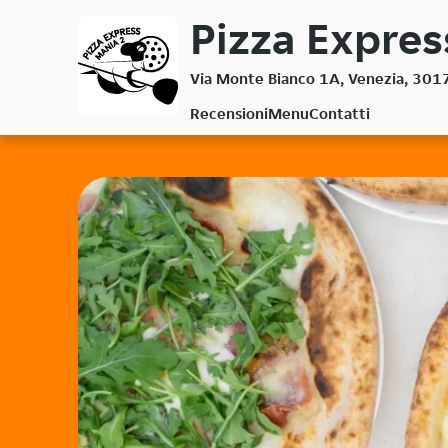
Passa
Pizza Expres
al
contenuto
Via Monte Bianco 1A, Venezia, 301
principale
Recensioni
Menu
Contatti