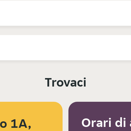
Trovaci
Orari di
o 1A,